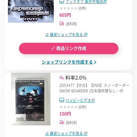
ブックオフ 楽天市場店
(0件)
605円
送料別
最安ショップを見る
商品リンク作成
ショップリンクを作成する
料率2.0%
ZD53477【中古】【DVD】スノーボーダー
SNOW BOARDER (日本語吹替なし…
ハッピービデオ
(0件)
150円
送料別
最安ショップを見る