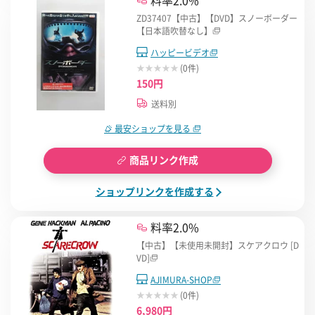
料率2.0%
ZD37407【中古】【DVD】スノーボーダー
【日本語吹替なし】
ハッピービデオ
(0件)
150円
送料別
最安ショップを見る
商品リンク作成
ショップリンクを作成する
料率2.0%
【中古】【未使用未開封】スケアクロウ [D
VD]
AJIMURA-SHOP
(0件)
6,980円