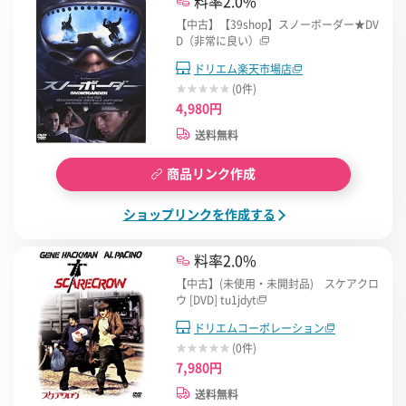
料率2.0%
【中古】【39shop】スノーボーダー★DV
D（非常に良い）
ドリエム楽天市場店
(0件)
4,980円
送料無料
商品リンク作成
ショップリンクを作成する
料率2.0%
【中古】(未使用・未開封品) スケアクロ
ウ [DVD] tu1jdyt
ドリエムコーポレーション
(0件)
7,980円
送料無料