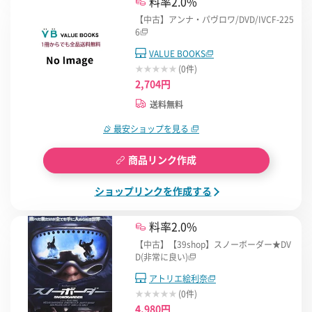
料率2.0%
【中古】アンナ・パヴロワ/DVD/IVCF-225
6
VALUE BOOKS
(0件)
2,704円
送料無料
最安ショップを見る
商品リンク作成
ショップリンクを作成する
料率2.0%
【中古】【39shop】スノーボーダー★DV
D(非常に良い)
アトリエ絵利奈
(0件)
4,980円