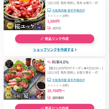
1日1:59】馬肉 馬刺し 熊本 お取り…
大阪馬肉屋 楽天市場店
(0件)
1,680円
送料別
商品リンク作成
ショップリンクを作成する
料率4.0%
【最大2,000円OFFクーポン★4日20:00～1
1日1:59】馬肉 馬刺し お取り寄せ …
大阪馬肉屋 楽天市場店
(0件)
19,700円～
送料無料
商品リンク作成