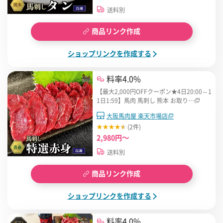
送料別
商品リンク作成
ショップリンクを作成する
料率4.0%
【最大2,000円OFFクーポン★4日20:00～1
1日1:59】馬肉 馬刺し 熊本 お取り…
大阪馬肉屋 楽天市場店
(2件)
2,980円～
送料別
商品リンク作成
ショップリンクを作成する
料率4.0%