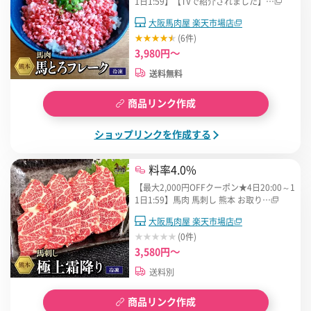
1日1:59】【TVで紹介されました】…
大阪馬肉屋 楽天市場店
(6件)
3,980円～
送料無料
商品リンク作成
ショップリンクを作成する
料率4.0%
【最大2,000円OFFクーポン★4日20:00～1
1日1:59】馬肉 馬刺し 熊本 お取り…
大阪馬肉屋 楽天市場店
(0件)
3,580円～
送料別
商品リンク作成