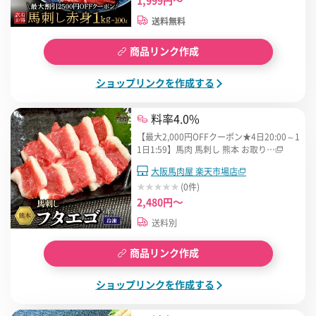
1,999円～
送料無料
商品リンク作成
ショップリンクを作成する
料率4.0%
【最大2,000円OFFクーポン★4日20:00～1
1日1:59】馬肉 馬刺し 熊本 お取り…
大阪馬肉屋 楽天市場店
(0件)
2,480円～
送料別
商品リンク作成
ショップリンクを作成する