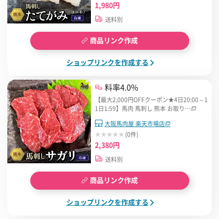
1,980円
送料別
商品リンク作成
ショップリンクを作成する
料率4.0%
【最大2,000円OFFクーポン★4日20:00～1
1日1:59】馬肉 馬刺し 熊本 お取り…
大阪馬肉屋 楽天市場店
(0件)
2,380円
送料別
商品リンク作成
ショップリンクを作成する