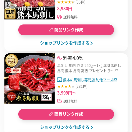
(86件)
8,980円
送料無料
商品リンク作成
ショップリンクを作成する
料率4.0%
馬刺し 馬刺 赤身 250g〜1kg 赤身馬刺し
馬肉 熊本 馬肉 高級 プレゼント 手…
熊本の馬刺し専門店 利他フーズ
(231件)
3,999円～
送料無料
商品リンク作成
ショップリンクを作成する