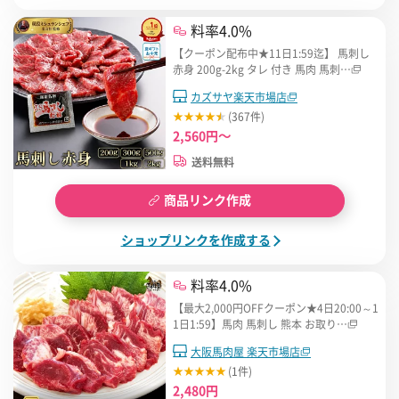
料率4.0%
【クーポン配布中★11日1:59迄】 馬刺し
赤身 200g-2kg タレ 付き 馬肉 馬刺…
カズサヤ楽天市場店
(367件)
2,560円～
送料無料
商品リンク作成
ショップリンクを作成する
料率4.0%
【最大2,000円OFFクーポン★4日20:00～1
1日1:59】馬肉 馬刺し 熊本 お取り…
大阪馬肉屋 楽天市場店
(1件)
2,480円