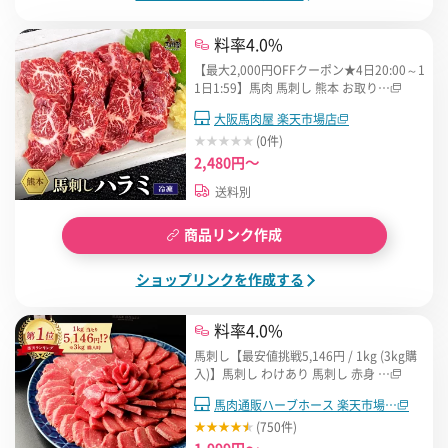
料率4.0%
【最大2,000円OFFクーポン★4日20:00～1
1日1:59】馬肉 馬刺し 熊本 お取り…
大阪馬肉屋 楽天市場店
(0件)
2,480円～
送料別
商品リンク作成
ショップリンクを作成する
料率4.0%
馬刺し【最安値挑戦5,146円 / 1kg (3kg購
入)】馬刺し わけあり 馬刺し 赤身 …
馬肉通販ハーブホース 楽天市場…
(750件)