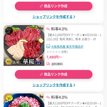
商品リンク作成
ショップリンクを作成する
料率4.0%
【最大2,000円OFFクーポン★4日20:00～1
1日1:59】馬肉 馬刺し 熊本 お取り…
大阪馬肉屋 楽天市場店
(0件)
7,480円～
送料無料
商品リンク作成
ショップリンクを作成する
料率4.0%
【最大2,000円OFFクーポン★4日20:00～1