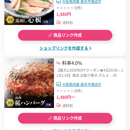
大阪馬肉屋 楽天市場店
(0件)
1,880円
送料別
商品リンク作成
ショップリンクを作成する
料率4.0%
【最大2,000円OFFクーポン★4日20:00～1
1日1:59】馬肉 お取り寄せ グルメ …
大阪馬肉屋 楽天市場店
(0件)
1,480円～
送料別
商品リンク作成