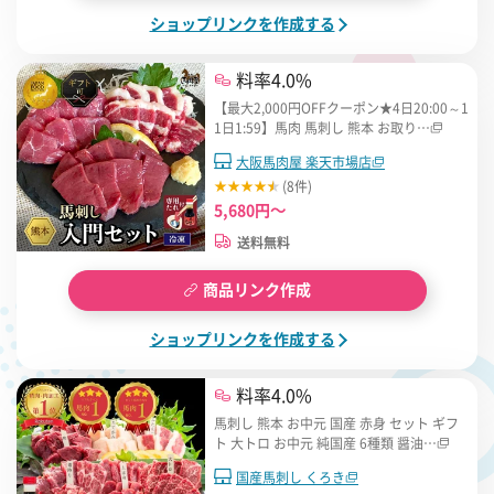
ショップリンクを作成する
料率4.0%
【最大2,000円OFFクーポン★4日20:00～1
1日1:59】馬肉 馬刺し 熊本 お取り…
大阪馬肉屋 楽天市場店
(8件)
5,680円～
送料無料
商品リンク作成
ショップリンクを作成する
料率4.0%
馬刺し 熊本 お中元 国産 赤身 セット ギフ
ト 大トロ お中元 純国産 6種類 醤油…
国産馬刺し くろき