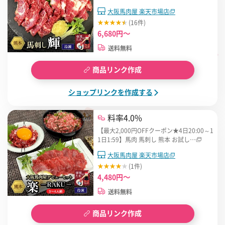
大阪馬肉屋 楽天市場店
(16件)
6,680円～
送料無料
商品リンク作成
ショップリンクを作成する
料率4.0%
【最大2,000円OFFクーポン★4日20:00～1
1日1:59】馬肉 馬刺し 熊本 お試し…
大阪馬肉屋 楽天市場店
(1件)
4,480円～
送料無料
商品リンク作成