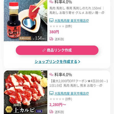
料率4.0%
馬肉 馬刺し 専用 馬刺しのたれ 150ml ｜
馬刺し お取り寄せ グルメ お祝い 贈…
大阪馬肉屋 楽天市場店
(0件)
380円
送料別
商品リンク作成
ショップリンクを作成する
料率4.0%
【最大2,000円OFFクーポン★4日20:00～1
1日1:59】馬肉 馬刺し 熊本 お取り…
大阪馬肉屋 楽天市場店
(0件)
2,280円～
送料別