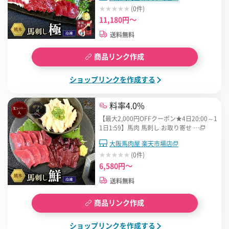
(0件)
11,180円～
送料無料
商品リンク作成
ショップリンクを作成する
料率4.0%
【最大2,000円OFFクーポン★4日20:00～1
1日1:59】馬肉 馬刺し お取り寄せ …
大阪馬肉屋 楽天市場店
(0件)
6,580円～
送料無料
商品リンク作成
ショップリンクを作成する